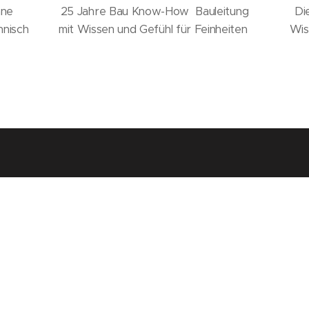
nne
25 Jahre Bau Know-How Bauleitung
Di
hnisch
mit Wissen und Gefühl für Feinheiten
Wis
lanen und Bauen
 und jahrelange Erfahrung, die Pluspunkte für unse